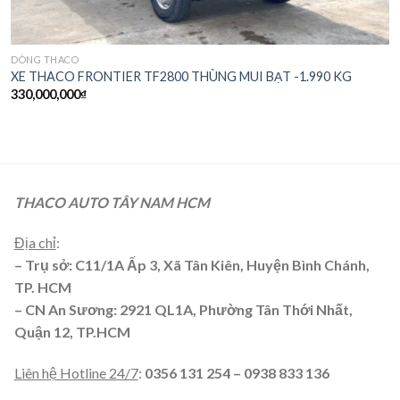
DÒNG THACO
XE THACO FRONTIER TF2800 THÙNG MUI BẠT -1.990 KG
330,000,000
₫
THACO AUTO TÂY NAM HCM
Địa chỉ
:
– Trụ sở: C11/1A Ấp 3, Xã Tân Kiên, Huyện Bình Chánh,
TP. HCM
– CN An Sương: 2921 QL1A, Phường Tân Thới Nhất,
Quận 12, TP.HCM
Liên hệ Hotline 24/7
:
0356 131 254 – 0938 833 136