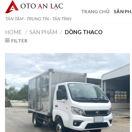
Skip
to
TRANG CHỦ
SẢN P
content
TẬN TÂM - TRUNG TÍN - TẬN TÌNH
HOME
/
SẢN PHẨM
/
DÒNG THACO
FILTER
Add to
wishlist