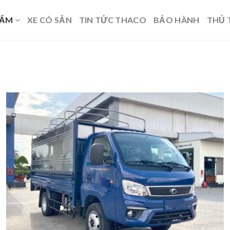
HẨM
XE CÓ SẴN
TIN TỨC THACO
BẢO HÀNH
THỦ 
Add to
wishlist