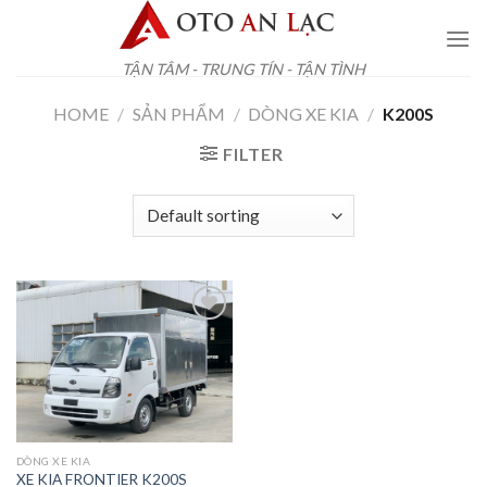
Skip
to
content
TẬN TÂM - TRUNG TÍN - TẬN TÌNH
HOME
/
SẢN PHẨM
/
DÒNG XE KIA
/
K200S
FILTER
Add to
wishlist
DÒNG XE KIA
XE KIA FRONTIER K200S