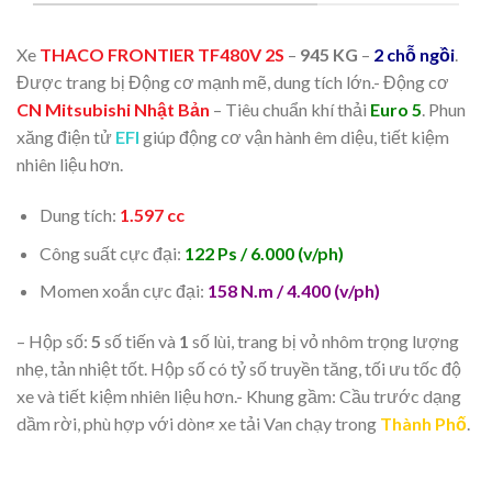
Xe
THACO FRONTIER TF480V
2S
–
945 KG
–
2 chỗ ngồi
.
Được trang bị Động cơ mạnh mẽ, dung tích lớn.- Động cơ
CN Mitsubishi Nhật Bản
– Tiêu chuẩn khí thải
Euro 5
. Phun
xăng điện tử
EFI
giúp động cơ vận hành êm diệu, tiết kiệm
nhiên liệu hơn.
Dung tích:
1.597 cc
Công suất cực đại:
122 Ps / 6.000 (v/ph)
Momen xoắn cực đại:
158 N.m / 4.400 (v/ph)
– Hộp số:
5
số tiến và
1
số lùi, trang bị vỏ nhôm trọng lượng
nhẹ, tản nhiệt tốt. Hộp số có tỷ số truyền tăng, tối ưu tốc độ
xe và tiết kiệm nhiên liệu hơn.- Khung gầm: Cầu trước dạng
dầm rời, phù hợp với dòng xe tải Van chạy trong
Thành Phố
.