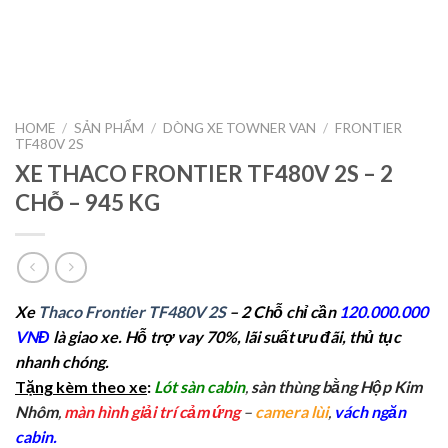
HOME
/
SẢN PHẨM
/
DÒNG XE TOWNER VAN
/
FRONTIER
TF480V 2S
XE THACO FRONTIER TF480V 2S – 2
CHỖ – 945 KG
Xe
Thaco Frontier TF480V 2S
– 2 Chỗ chỉ cần
120.000.000
VNĐ
là
giao xe. Hỗ trợ vay 70%, lãi suất ưu đãi, thủ tục
nhanh chóng.
Tặng kèm theo xe
:
Lót sàn cabin
,
sàn thùng bằng Hộp Kim
Nhôm
,
màn hình giải trí cảm ứng
–
camera lùi
,
vách ngăn
cabin.