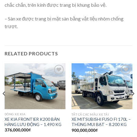
chắc chắn, trên kính được trang bị khung bảo vệ.
– Sàn xe được trang bị mặt sàn bằng vật liệu nhôm chống
trượt.
RELATED PRODUCTS
Add to
Add to
wishlist
wishlist
DÒNG XE KIA
TẤT CẢ CÁC MẪU XE TẢI
XE KIA FRONTIER K200 BÁN
XE MITSUBISHI FUSO FI 170L –
HÀNG LƯU ĐỘNG – 1.490 KG
THÙNG MUI BẠT – 8.200 KG
376,000,000
₫
900,000,000
₫