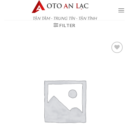
Skip
to
content
TẬN TÂM - TRUNG TÍN - TẬN TÌNH
FILTER
Add to
wishlist