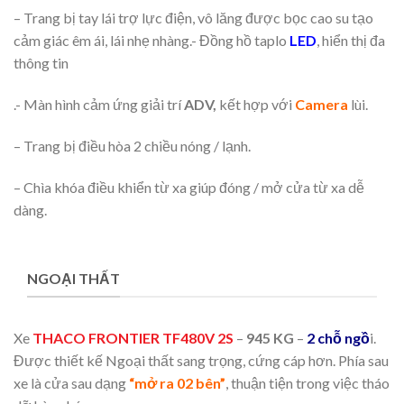
– Trang bị tay lái trợ lực điện, vô lăng được bọc cao su tạo
cảm giác êm ái, lái nhẹ nhàng.- Đồng hồ taplo
LED
, hiển thị đa
thông tin
.- Màn hình cảm ứng giải trí
ADV,
kết hợp với
Camera
lùi.
– Trang bị điều hòa 2 chiều nóng / lạnh.
– Chìa khóa điều khiển từ xa giúp đóng / mở cửa từ xa dễ
dàng.
NGOẠI THẤT
Xe
THACO FRONTIER TF480V 2S
–
945 KG
–
2 chỗ ngồ
i.
Được thiết kế Ngoại thất sang trọng, cứng cáp hơn. Phía sau
xe là cửa sau dạng
“mở ra 02 bên”
, thuận tiện trong việc tháo