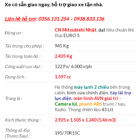
Xe có sẵn giao ngay, hỗ trợ giao xe tận nhà.
Liên hệ hỗ trợ
: 0356.131.254 – 0938.833.136
CN Mitsubishi Nhật
,
đạt
tiêu chuẩn khí
Động cơ :
thải
EURO 5
Tải trọng cho phép :
945 Kg
Tải trọng toàn bộ :
2.435 Kg
Công suất cực đại :
122
Ps/ 6.000 v/ph
Dung tích :
1.597 cc
Hệ thống
máy lạnh 2 chiều
bên trong
cabin,
kính cửa chỉnh điện
,
tay lái trợ
Trang bị :
lực điện
,
màn hình AVN giải trí
–
Camera lùi
,
phanh ABS
trước / sau,
Radio. Thùng nhiên liệu
43 Lít
Kích thước thùng :
2.925 x 1.505 x 1.240 (5,46 m3)
Thông số lốp
195/70R15C
(Trước/Sau) :