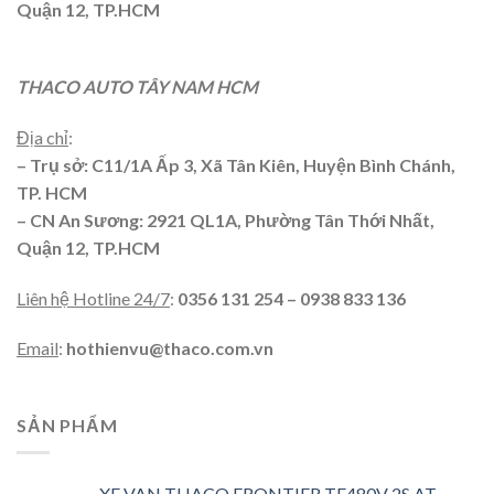
Quận 12, TP.HCM
THACO AUTO TÂY NAM HCM
Địa chỉ
:
– Trụ sở: C11/1A Ấp 3, Xã Tân Kiên, Huyện Bình Chánh,
TP. HCM
– CN An Sương: 2921 QL1A, Phường Tân Thới Nhất,
Quận 12, TP.HCM
Liên hệ Hotline 24/7
:
0356 131 254 – 0938 833 136
Email
:
hothienvu@thaco.com.vn
SẢN PHẨM
XE VAN THACO FRONTIER TF480V 2S AT -